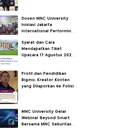
Sabrina Chairunnisa yang
Disebut Netizen Tak
Setara S3 UI
Dosen MNC University
Inisiasi Jakarta
International Performing
Arts Festival 2026,
Syarat dan Cara
Hidupkan Ruang Kota
Mendapatkan Tiket
Melalui Seni Pertunjukan
Upacara 17 Agustus 2026
di Istana Merdeka
Profil dan Pendidikan
Bigmo, Kreator Konten
yang Dilaporkan ke Polisi
usai Kontroversi Promosi
Vape
MNC University Gelar
Webinar Beyond Smart
Bersama MNC Sekuritas