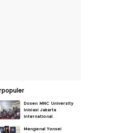
rpopuler
Dosen MNC University
Inisiasi Jakarta
International
Performing Arts
Mengenal Yonsei
Festival 2026, Hidupkan