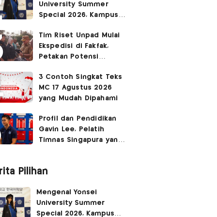
University Summer
Ruang Kota Melalui Seni
Special 2026, Kampus
Pertunjukan
Sabrina Chairunnisa
Tim Riset Unpad Mulai
yang Disebut Netizen
Ekspedisi di Fakfak,
Tak Setara S3 UI
Petakan Potensi
Kawasan Transmigrasi
3 Contoh Singkat Teks
Bomberay–Tomage
MC 17 Agustus 2026
yang Mudah Dipahami
Profil dan Pendidikan
Gavin Lee, Pelatih
Timnas Singapura yang
Masih Muda di Piala AFF
2026
ita Pilihan
Mengenal Yonsei
University Summer
Special 2026, Kampus