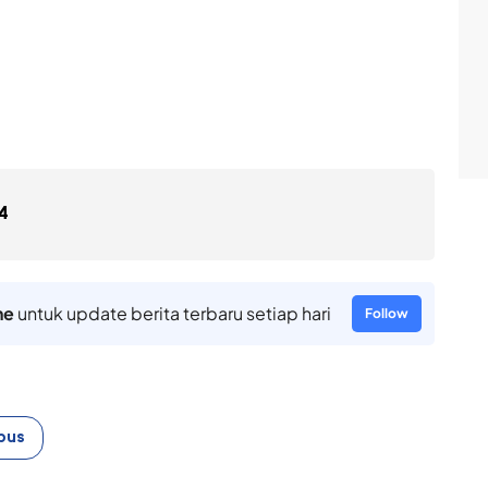
4
ne
untuk update berita terbaru setiap hari
Follow
pus