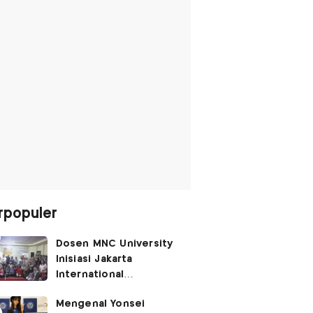
rpopuler
Dosen MNC University
Inisiasi Jakarta
International
Performing Arts
Mengenal Yonsei
Festival 2026, Hidupkan