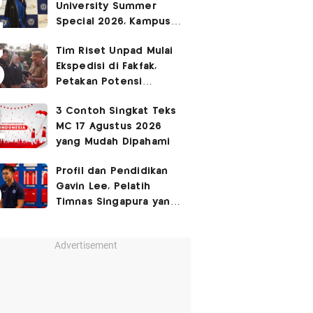
University Summer
Ruang Kota Melalui Seni
Special 2026, Kampus
Pertunjukan
Sabrina Chairunnisa
Tim Riset Unpad Mulai
yang Disebut Netizen
Ekspedisi di Fakfak,
Tak Setara S3 UI
Petakan Potensi
Kawasan Transmigrasi
3 Contoh Singkat Teks
Bomberay–Tomage
MC 17 Agustus 2026
yang Mudah Dipahami
Profil dan Pendidikan
Gavin Lee, Pelatih
Timnas Singapura yang
Masih Muda di Piala AFF
2026
Advertisement