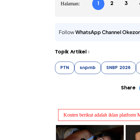
Halaman:
1
2
3
Follow
WhatsApp Channel Okezo
Topik Artikel :
PTN
snpmb
SNBP 2026
Share