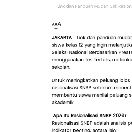
Link dan Panduan Mudah Cek Rasiona
A
A
A
JAKARTA
– Link dan panduan mudah 
siswa kelas 12 yang ingin melanjutk
Seleksi Nasional Berdasarkan Presta
menggunakan tes tertulis, melainkan 
sekolah.
Untuk meningkatkan peluang lolos 
rasionalisasi SNBP sebelum menentu
membantu siswa menilai peluang se
akademik.
Apa Itu Rasionalisasi SNBP 2026?
Rasionalisasi SNBP adalah analisis
indikator penting, antara lain: