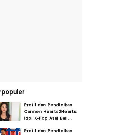
rpopuler
Profil dan Pendidikan
Carmen Hearts2Hearts,
Idol K-Pop Asal Bali
yang Tembus SM
Profil dan Pendidikan
Entertainment