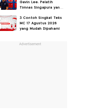
Gavin Lee, Pelatih
Timnas Singapura yang
Masih Muda di Piala AFF
3 Contoh Singkat Teks
2026
MC 17 Agustus 2026
yang Mudah Dipahami
Advertisement