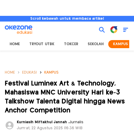
Scroll kebawah untuk membaca artikel
HOME
TRYOUT UTBK
TOKCER
SEKOLAH
KAMPUS
HOME
EDUKASI
KAMPUS
Festival Luminex Art & Technology,
Mahasiswa MNC University Hari ke-3
Talkshow Talenta Digital hingga News
Anchor Competition
Kurniasih Miftakhul Jannah
,
Jurnalis
Jum'at, 22 Agustus 2025 |16:36 WIB