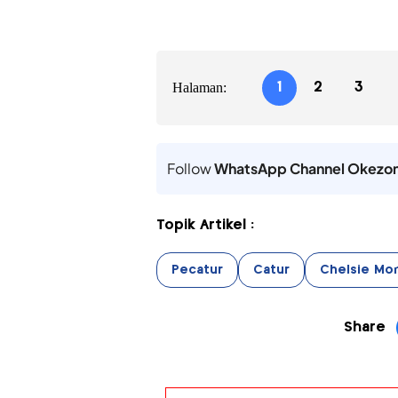
Halaman:
1
2
3
Follow
WhatsApp Channel Okezo
Topik Artikel :
Pecatur
Catur
Chelsie Mo
Share