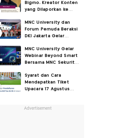
Bigmo, Kreator Konten
yang Dilaporkan ke
Polisi usai Kontroversi
MNC University dan
Promosi Vape
Forum Pemuda Beraksi
DKI Jakarta Gelar
Seminar dan Talkshow
MNC University Gelar
Turning Young Ideas
Webinar Beyond Smart
Into Real Impact
Bersama MNC Sekuritas
untuk Dorong Literasi
Syarat dan Cara
Finansial Gen Z
Mendapatkan Tiket
Upacara 17 Agustus
2026 di Istana Merdeka
Advertisement