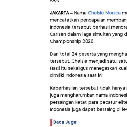
A
A
A
JAKARTA
– Nama
Chelsie Monica
me
mencatatkan pencapaian membangga
Indonesia tersebut berhasil meno
Carlsen dalam laga simultan yang 
Championship 2026.
Dari total 24 peserta yang mengha
tersebut, Chelsie menjadi satu-s
Hasil itu sekaligus menegaskan kua
dimiliki Indonesia saat ini.
Keberhasilan tersebut tidak hanya 
juga mengharumkan nama Indonesia 
persaingan ketat para pecatur eli
Indonesia juga dapat bersaing di lev
Baca Juga: