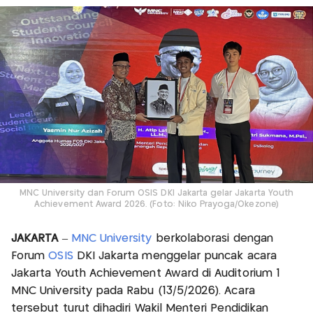
MNC University dan Forum OSIS DKI Jakarta gelar Jakarta Youth
Achievement Award 2026. (Foto: Niko Prayoga/Okezone)
JAKARTA
–
MNC University
berkolaborasi dengan
Forum
OSIS
DKI Jakarta menggelar puncak acara
Jakarta Youth Achievement Award di Auditorium 1
MNC University pada Rabu (13/5/2026). Acara
tersebut turut dihadiri Wakil Menteri Pendidikan