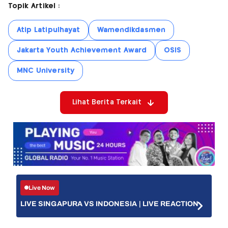
Topik Artikel :
Atip Latipulhayat
Wamendikdasmen
Jakarta Youth Achievement Award
OSIS
MNC University
Lihat Berita Terkait
Live Now
LIVE SINGAPURA VS INDONESIA | LIVE REACTION