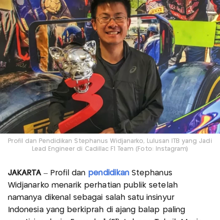
Profil dan Pendidikan Stephanus Widjanarko, Lulusan ITB yang Jadi
Lead Engineer di Cadillac F1 Team (Foto: Instagram)
JAKARTA
– Profil dan
pendidikan
Stephanus
Widjanarko menarik perhatian publik setelah
namanya dikenal sebagai salah satu insinyur
Indonesia yang berkiprah di ajang balap paling