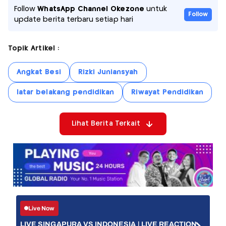
Follow
WhatsApp Channel Okezone
untuk
Follow
update berita terbaru setiap hari
Topik Artikel :
Angkat Besi
Rizki Juniansyah
latar belakang pendidikan
Riwayat Pendidikan
Lihat Berita Terkait
Live Now
LIVE SINGAPURA VS INDONESIA | LIVE REACTION