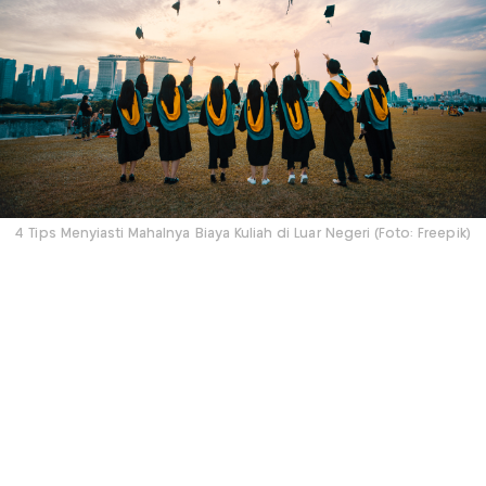
4 Tips Menyiasti Mahalnya Biaya Kuliah di Luar Negeri (Foto: Freepik)