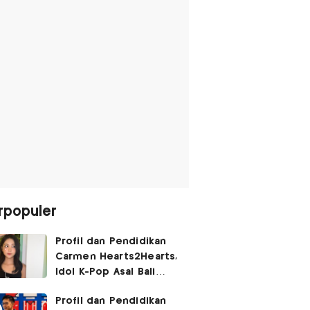
rpopuler
Profil dan Pendidikan
Carmen Hearts2Hearts,
Idol K-Pop Asal Bali
yang Tembus SM
Profil dan Pendidikan
Entertainment