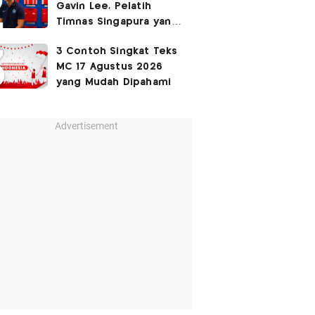
Gavin Lee, Pelatih
Timnas Singapura yang
Masih Muda di Piala AFF
3 Contoh Singkat Teks
2026
MC 17 Agustus 2026
yang Mudah Dipahami
Advertisement