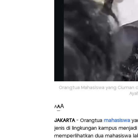
Orangtua Mahasiswa yang Ciuman di 
Aya
A
A
A
JAKARTA
- Orangtua
mahasiswa
ya
jenis di lingkungan kampus menjadi
memperlihatkan dua mahasiswa laki-