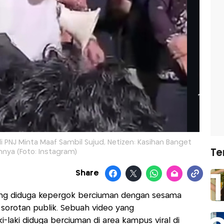
PNJ Minta Maaf Sambil Sujud, Netizen: Kasihan Banget
Te
hnya (Foto: Instagram)
Share
ng diduga kepergok berciuman dengan sesama
 sorotan publik. Sebuah video yang
laki diduga berciuman di area kampus viral di