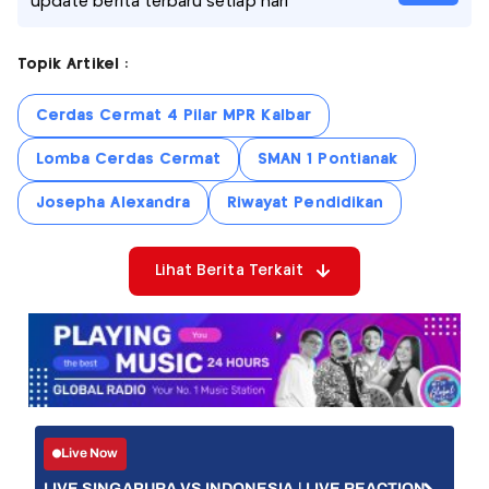
update berita terbaru setiap hari
Topik Artikel :
Cerdas Cermat 4 Pilar MPR Kalbar
Lomba Cerdas Cermat
SMAN 1 Pontianak
Josepha Alexandra
Riwayat Pendidikan
Lihat Berita Terkait
Live Now
LIVE SINGAPURA VS INDONESIA | LIVE REACTION