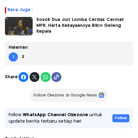
Baca Juga :
Sosok Dua Juri Lomba Cerdas Cermat
MPR, Harta Kekayaannya Bikin Geleng
Kepala
Halaman:
1
2
Share
Follow Okezone di Google News
Follow
WhatsApp Channel Okezone
untuk
Follow
update berita terbaru setiap hari