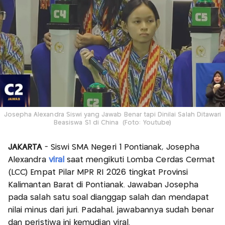
Josepha Alexandra Siswi yang Jawab Benar tapi Dinilai Salah Ditawari
Beasiswa S1 di China (Foto: Youtube)
JAKARTA
- Siswi SMA Negeri 1 Pontianak, Josepha
Alexandra
viral
saat mengikuti Lomba Cerdas Cermat
(LCC) Empat Pilar MPR RI 2026 tingkat Provinsi
Kalimantan Barat di Pontianak. Jawaban Josepha
pada salah satu soal dianggap salah dan mendapat
nilai minus dari juri. Padahal, jawabannya sudah benar
dan peristiwa ini kemudian viral.