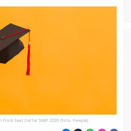
n Prodi Saat Daftar SNBP 2026 (Foto: Freepik)