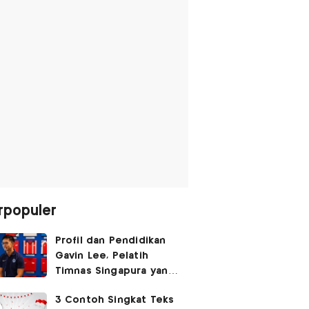
rpopuler
Profil dan Pendidikan
Gavin Lee, Pelatih
Timnas Singapura yang
Masih Muda di Piala AFF
3 Contoh Singkat Teks
2026