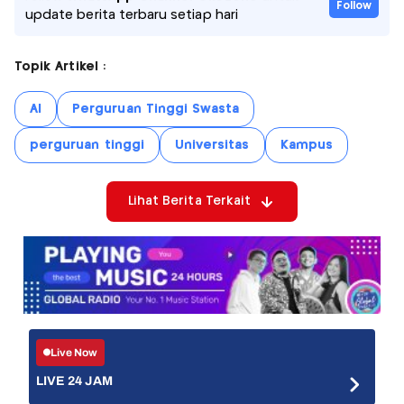
Follow
update berita terbaru setiap hari
Topik Artikel :
AI
Perguruan Tinggi Swasta
perguruan tinggi
Universitas
Kampus
Lihat Berita Terkait
Live Now
LIVE 24 JAM