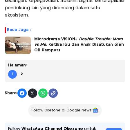
keuangan, kepegawaian, absensi digital, serta aplikasi
pendukung lain yang dirancang dalam satu
ekosistem.
Baca Juga :
Microdrama VISION+
Double Trouble: Mom
vs Me
, Ketika Ibu dan Anak Disatukan oleh
OB Kampus!
Halaman:
1
2
Share
Follow Okezone di Google News
Follow
WhatsApp Channel Okezone
untuk