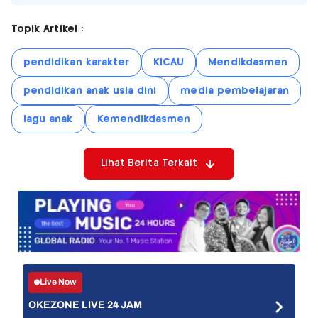
Topik Artikel :
pendidikan karakter
KICAU
Mendikdasmen
pendidikan anak usia dini
media pembelajaran
lagu anak
Kemendikdasmen
Lihat Berita Terkait
Live Now
OKEZONE LIVE 24 JAM