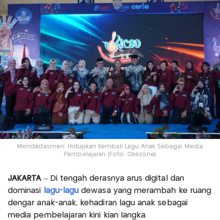
Mendikdasmen: Hidupkan Kembali Lagu Anak Sebagai Media
Pembelajaran (Foto: Okezone)
JAKARTA
– Di tengah derasnya arus digital dan
dominasi
lagu-lagu
dewasa yang merambah ke ruang
dengar anak-anak, kehadiran lagu anak sebagai
media pembelajaran kini kian langka.