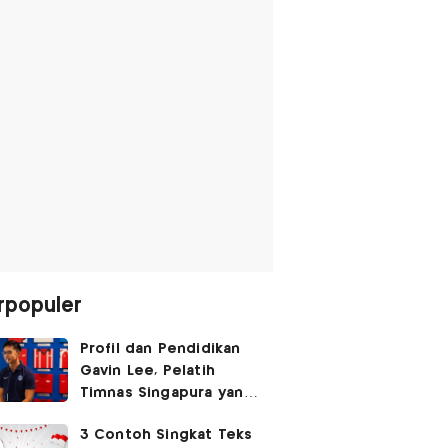
rpopuler
Profil dan Pendidikan
Gavin Lee, Pelatih
Timnas Singapura yang
Masih Muda di Piala AFF
3 Contoh Singkat Teks
2026