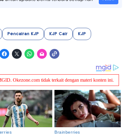
Pencairan KJP
KJP Cair
KJP