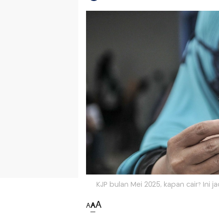
KJP bulan Mei 2025, kapan cair? Ini 
A
A
A