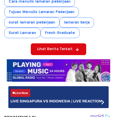
Cara menulis lamaran pekerjaan
Tujuan Menulis Lamaran Pekerjaan
surat lamaran pekerjaan
lamaran kerja
Surat Lamaran
Fresh Graduate
Lihat Berita Terkait
Live Now
LIVE SINGAPURA VS INDONESIA | LIVE REACTION