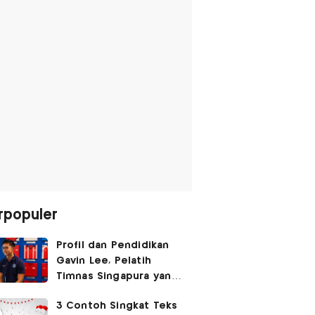
rpopuler
Profil dan Pendidikan
Gavin Lee, Pelatih
Timnas Singapura yang
Masih Muda di Piala AFF
3 Contoh Singkat Teks
2026