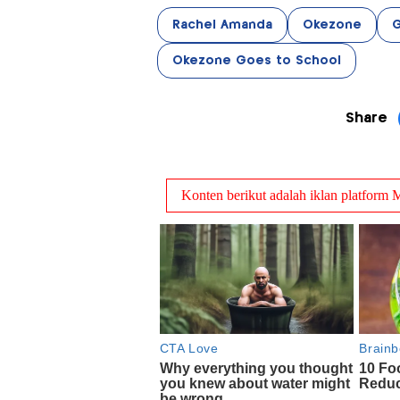
Rachel Amanda
Okezone
Okezone Goes to School
Share