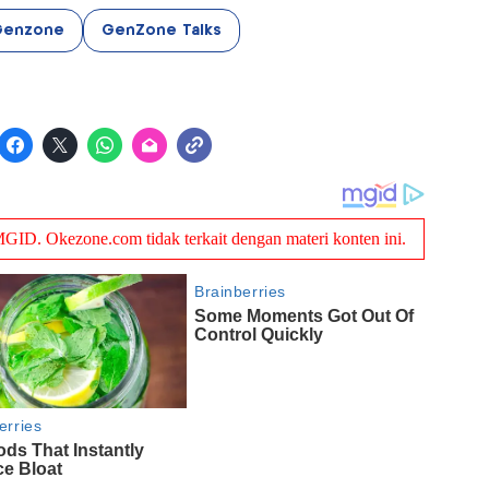
Genzone
GenZone Talks