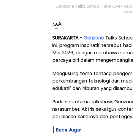
Genzone Talks School Take Over Hadir
Lewat
A
A
A
SURAKARTA
-
Genzone
Talks School
ini, program inspiratif tersebut ha
Mei 2026, dengan membawa seman
percaya diri dalam mengembangkan po
Mengusung tema tentang pengem
perkembangan teknologi dan media 
edukatif dan hiburan yang disambut
Pada sesi utama talkshow, Genzon
narasumber. Aktris sekaligus cont
perjalanan kariernya dan pentingnya
Baca Juga: