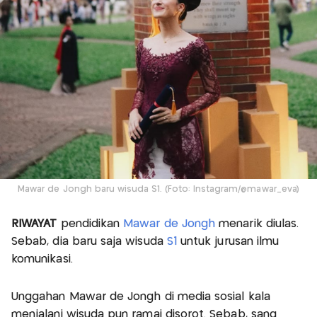
Mawar de Jongh baru wisuda S1. (Foto: Instagram/@mawar_eva)
RIWAYAT
pendidikan
Mawar de Jongh
menarik diulas.
Sebab, dia baru saja wisuda
S1
untuk jurusan ilmu
komunikasi.
Unggahan Mawar de Jongh di media sosial kala
menjalani wisuda pun ramai disorot. Sebab, sang