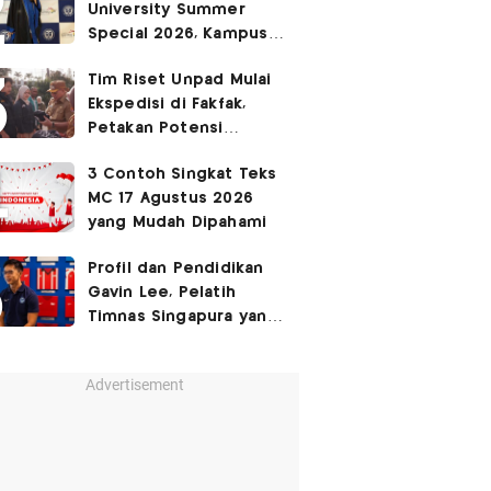
University Summer
Ruang Kota Melalui Seni
Special 2026, Kampus
Pertunjukan
Sabrina Chairunnisa
Tim Riset Unpad Mulai
yang Disebut Netizen
Ekspedisi di Fakfak,
Tak Setara S3 UI
Petakan Potensi
Kawasan Transmigrasi
3 Contoh Singkat Teks
Bomberay–Tomage
MC 17 Agustus 2026
yang Mudah Dipahami
Profil dan Pendidikan
Gavin Lee, Pelatih
Timnas Singapura yang
Masih Muda di Piala AFF
2026
Advertisement