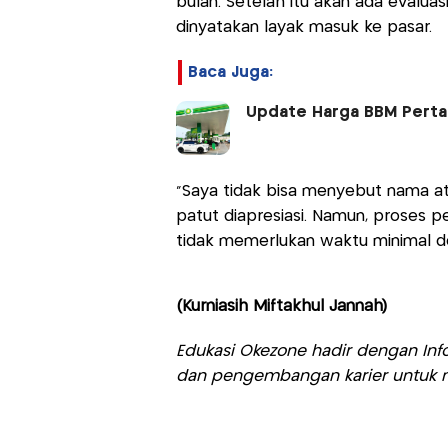
bulan. Setelah itu akan ada evalua
dinyatakan layak masuk ke pasar.
Baca Juga:
Update Harga BBM Pertam
“Saya tidak bisa menyebut nama ata
patut diapresiasi. Namun, proses p
tidak memerlukan waktu minimal de
(Kurniasih Miftakhul Jannah)
Edukasi Okezone hadir dengan Info
dan pengembangan karier untuk m