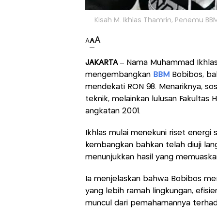
Kisah M. Ikhlas Thamrin, Penemu BB
A
A
A
JAKARTA
– Nama Muhammad Ikhlas 
mengembangkan
BBM
Bobibos, bah
mendekati RON 98. Menariknya, sosok
teknik, melainkan lulusan Fakultas
angkatan 2001.
Ikhlas mulai menekuni riset energi
kembangkan bahkan telah diuji lan
menunjukkan hasil yang memuaska
Ia menjelaskan bahwa Bobibos mer
yang lebih ramah lingkungan, efisi
muncul dari pemahamannya terhadap