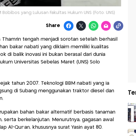
M Bobibos yang Lulusan Fakultas Hukum UNS (Foto: UNS)
Share
Thamrin tengah menjadi sorotan setelah berhasil
an bakar nabati yang diklaim memiliki kualitas
 di balik inovasi ini bukan berasal dari dunia
 Hukum Universitas Sebelas Maret (UNS) Solo
 sejak tahun 2007. Teknologi BBM nabati yang ia
gsung di Subang menggunakan traktor diesel dan
Te
n.
upakan bahan bakar alternatif berbasis tanaman
en, serta berkelanjutan. Menurutnya, gagasan awal
 Al-Qur’an, khususnya surat Yasin ayat 80.