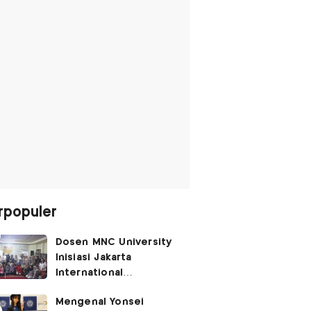
rpopuler
Dosen MNC University
Inisiasi Jakarta
International
Performing Arts
Mengenal Yonsei
Festival 2026, Hidupkan