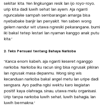
sekitar kita. Yen lingkungan resik lan ijo royo-royo,
urip kita dadi luwih sehat lan ayem. Aja nganti
nguncalaké sampah sembarangan amarga bisa
nyebabaké banjir lan penyakit. Yen saben wong
gelem nandur wit utawa ngresiki pekarangané, bumi
iki bakal tetep lestari lan nyaman kanggo anak putu
kita."
2. Teks Persuasi tentang Bahaya Narkoba
"Kanca enom kabeh, aja nganti keseret nganggo
narkoba. Narkoba iku racun sing bisa ngrusak pikiran
lan ngrusak masa depanmu. Wong sing wis
kecanduan narkoba bakal angel metu lan uripe dadi
sengsara. Ayo padha ngisi wektu karo kegiatan
positif kaya olahraga, sinau, utawa melu organisasi.
Urip tanpa narkoba luwih sehat, luwih bahagia, lan
luwih bermakna."