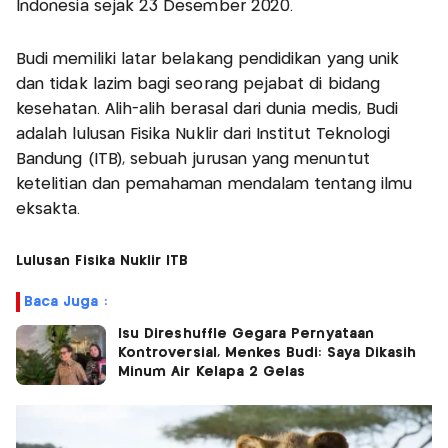
Indonesia sejak 23 Desember 2020.
Budi memiliki latar belakang pendidikan yang unik
dan tidak lazim bagi seorang pejabat di bidang
kesehatan. Alih-alih berasal dari dunia medis, Budi
adalah lulusan Fisika Nuklir dari Institut Teknologi
Bandung (ITB), sebuah jurusan yang menuntut
ketelitian dan pemahaman mendalam tentang ilmu
eksakta.
Lulusan Fisika Nuklir ITB
Baca Juga :
Isu Direshuffle Gegara Pernyataan
Kontroversial, Menkes Budi: Saya Dikasih
Minum Air Kelapa 2 Gelas