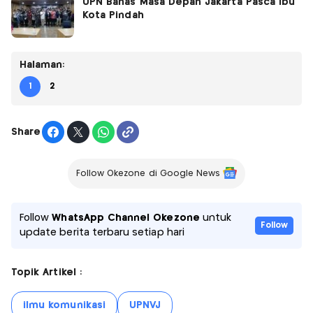
UPN Bahas Masa Depan Jakarta Pasca Ibu
Kota Pindah
Halaman:
1
2
Share
Follow Okezone di Google News
Follow
WhatsApp Channel Okezone
untuk
Follow
update berita terbaru setiap hari
Topik Artikel :
ilmu komunikasi
UPNVJ