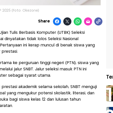
P 2025 (Foto: Okezone)
Share
jian Tulis Berbasis Komputer (UTBK) Seleksi
i dinyatakan tidak lolos Seleksi Nasional
 Pertanyaan ini kerap muncul di benak siswa yang
 prestasi.
tama ke perguruan tinggi negeri (PTN), siswa yang
elalui jalur SNBT. Jalur seleksi masuk PTN ini
ter sebagai syarat utama.
Te
 prestasi akademik selama sekolah, SNBT menguji
l yang mengukur potensi skolastik, literasi, dan
buka bagi siswa kelas 12 dan lulusan tahun
ratan.