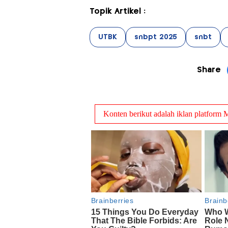
Topik Artikel :
UTBK
snbpt 2025
snbt
Share