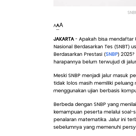
SNB
A
A
A
JAKARTA
- Apakah bisa mendaftar U
Nasional Berdasarkan Tes (SNBT) usa
Berdasarkan Prestasi (
SNBP
) 2025?
harapannya belum terwujud di jalur
Meski SNBP menjadi jalur masuk per
tidak lolos masih memiliki peluang m
menggunakan ujian berbasis kompu
Berbeda dengan SNBP yang menilai
kemampuan peserta melalui soal-soa
penalaran matematika. Jalur ini ter
sebelumnya yang memenuhi persya