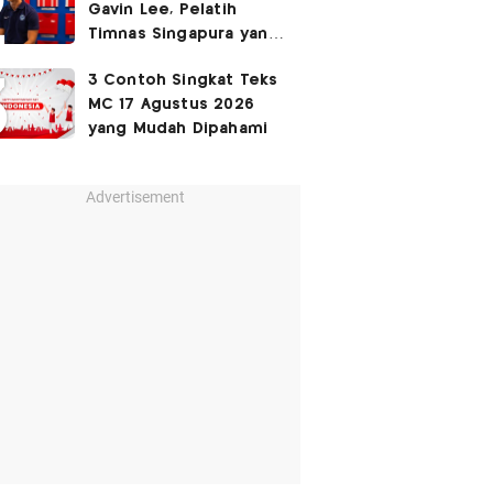
Gavin Lee, Pelatih
Timnas Singapura yang
Masih Muda di Piala AFF
3 Contoh Singkat Teks
2026
MC 17 Agustus 2026
yang Mudah Dipahami
Advertisement