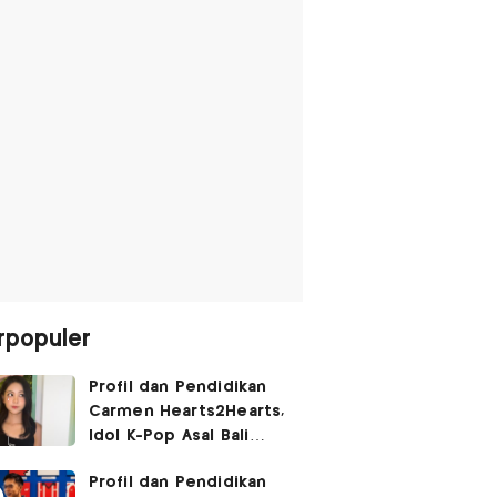
rpopuler
Profil dan Pendidikan
Carmen Hearts2Hearts,
Idol K-Pop Asal Bali
yang Tembus SM
Profil dan Pendidikan
Entertainment