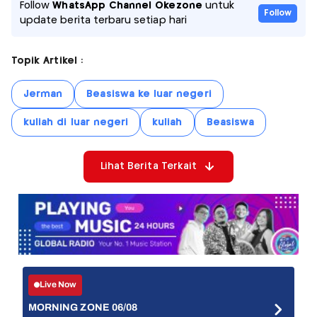
Follow
WhatsApp Channel Okezone
untuk
Follow
update berita terbaru setiap hari
Topik Artikel :
Jerman
Beasiswa ke luar negeri
kuliah di luar negeri
kuliah
Beasiswa
Lihat Berita Terkait
Live Now
MORNING ZONE 06/08