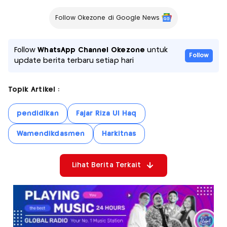
Follow Okezone di Google News
Follow
WhatsApp Channel Okezone
untuk
Follow
update berita terbaru setiap hari
Topik Artikel :
pendidikan
Fajar Riza Ul Haq
Wamendikdasmen
Harkitnas
Lihat Berita Terkait