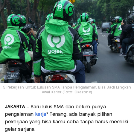
5 Pekerjaan untuk Lulusan SMA Tanpa Pengalaman, Bisa Jadi Langkah
Awal Karier (Foto: Okezone)
JAKARTA
– Baru lulus SMA dan belum punya
pengalaman
kerja
? Tenang, ada banyak pilihan
pekerjaan yang bisa kamu coba tanpa harus memiliki
gelar sarjana.