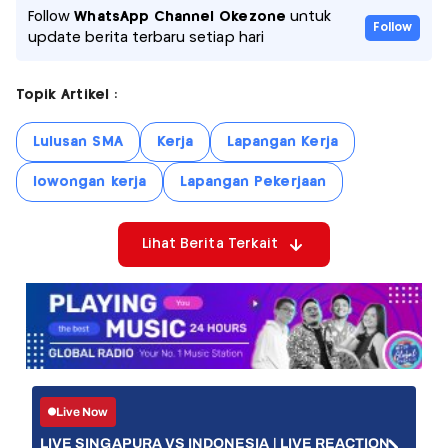
Follow
WhatsApp Channel Okezone
untuk
Follow
update berita terbaru setiap hari
Topik Artikel :
Lulusan SMA
Kerja
Lapangan Kerja
lowongan kerja
Lapangan Pekerjaan
Lihat Berita Terkait
Live Now
LIVE SINGAPURA VS INDONESIA | LIVE REACTION