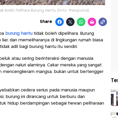
ak Boleh Pelihara Burung Hantu (Foto: thespurce)
Share
apa
burung hantu
tidak boleh dipelihara. Burung
liar, dan memeliharanya di lingkungan rumah biasa
idak adil bagi burung hantu itu sendiri.
peluk atau sering berinteraksi dengan manusia
dengan naluri alaminya. Cakar mereka yang sangat
an mencengkeram mangsa, bukan untuk bertengger
Te
enyebabkan cedera serius pada manusia maupun
si, burung ini dirancang untuk berburu dan
tuk hidup berdampingan sebagai hewan peliharaan