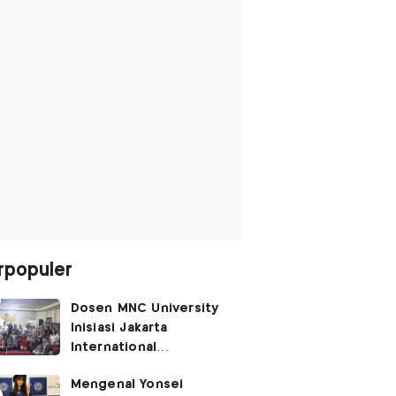
rpopuler
Dosen MNC University
Inisiasi Jakarta
International
Performing Arts
Mengenal Yonsei
Festival 2026, Hidupkan