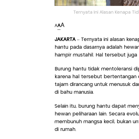
Ternyata Ini Alasan Kenapa Tid
A
A
A
JAKARTA
– Ternyata ini alasan ken
hantu pada dasarnya adalah hewan 
hampir mustahil. Hal tersebut juga t
Burung hantu tidak mentoleransi di
karena hal tersebut bertentangan 
tajam dirancang untuk menusuk d
di bahu manusia.
Selain itu, burung hantu dapat m
hewan peliharaan lain. Secara evolu
membunuh mangsa kecil, bukan un
di rumah.