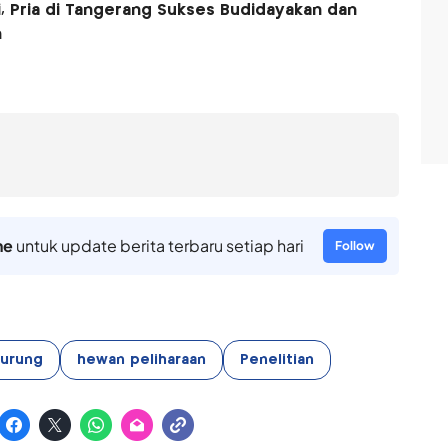
i, Pria di Tangerang Sukses Budidayakan dan
h
ne
untuk update berita terbaru setiap hari
Follow
urung
hewan peliharaan
Penelitian