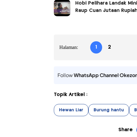
Hobi Pelihara Landak Min
Raup Cuan Jutaan Rupia
Halaman:
1
2
Follow
WhatsApp Channel Okezo
Topik Artikel :
Hewan Liar
Burung hantu
B
Share