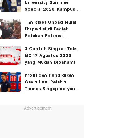
University Summer
Ruang Kota Melalui Seni
Special 2026, Kampus
Pertunjukan
Sabrina Chairunnisa
Tim Riset Unpad Mulai
yang Disebut Netizen
Ekspedisi di Fakfak,
Tak Setara S3 UI
Petakan Potensi
Kawasan Transmigrasi
3 Contoh Singkat Teks
Bomberay–Tomage
MC 17 Agustus 2026
yang Mudah Dipahami
Profil dan Pendidikan
Gavin Lee, Pelatih
Timnas Singapura yang
Masih Muda di Piala AFF
2026
Advertisement