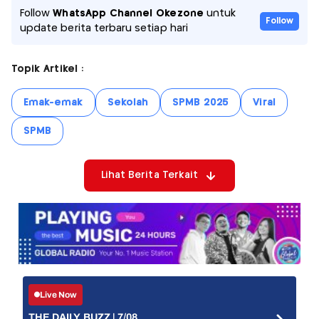
Follow
WhatsApp Channel Okezone
untuk
Follow
update berita terbaru setiap hari
Topik Artikel :
Emak-emak
Sekolah
SPMB 2025
Viral
SPMB
Lihat Berita Terkait
Live Now
THE DAILY BUZZ | 7/08