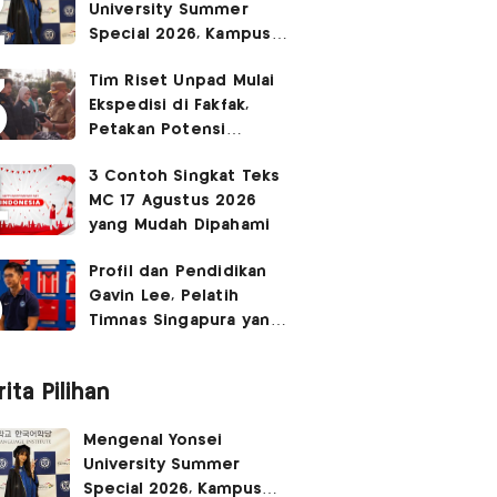
University Summer
Ruang Kota Melalui Seni
Special 2026, Kampus
Pertunjukan
Sabrina Chairunnisa
Tim Riset Unpad Mulai
yang Disebut Netizen
Ekspedisi di Fakfak,
Tak Setara S3 UI
Petakan Potensi
Kawasan Transmigrasi
3 Contoh Singkat Teks
Bomberay–Tomage
MC 17 Agustus 2026
yang Mudah Dipahami
Profil dan Pendidikan
Gavin Lee, Pelatih
Timnas Singapura yang
Masih Muda di Piala AFF
2026
ita Pilihan
Mengenal Yonsei
University Summer
Special 2026, Kampus