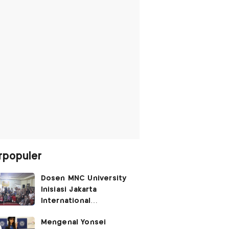
rpopuler
Dosen MNC University
Inisiasi Jakarta
International
Performing Arts
Mengenal Yonsei
Festival 2026, Hidupkan