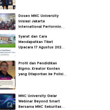
Sabrina Chairunnisa yang
Disebut Netizen Tak
Setara S3 UI
Dosen MNC University
Inisiasi Jakarta
International Performing
Arts Festival 2026,
Syarat dan Cara
Hidupkan Ruang Kota
Mendapatkan Tiket
Melalui Seni Pertunjukan
Upacara 17 Agustus 2026
di Istana Merdeka
Profil dan Pendidikan
Bigmo, Kreator Konten
yang Dilaporkan ke Polisi
usai Kontroversi Promosi
Vape
MNC University Gelar
Webinar Beyond Smart
Bersama MNC Sekuritas