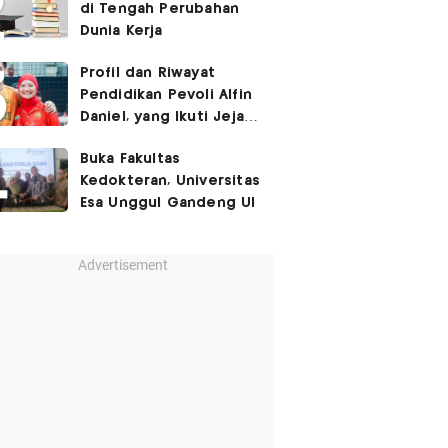
di Tengah Perubahan
Dunia Kerja
Profil dan Riwayat
Pendidikan Pevoli Alfin
Daniel, yang Ikuti Jejak
sang Mama hingga
Buka Fakultas
Pernah Main Bareng di
Kedokteran, Universitas
Proliga
Esa Unggul Gandeng UI
Advertisement