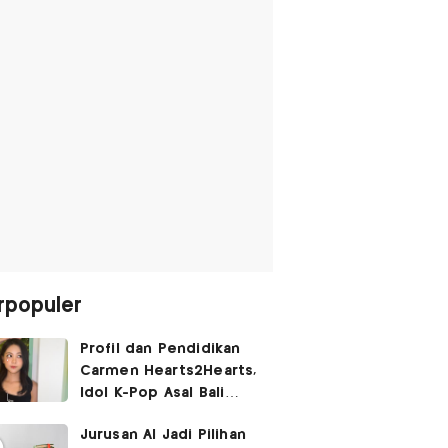
rpopuler
Profil dan Pendidikan
Carmen Hearts2Hearts,
Idol K-Pop Asal Bali
yang Tembus SM
Jurusan AI Jadi Pilihan
Entertainment