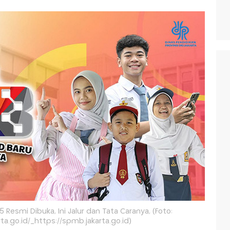
Resmi Dibuka, Ini Jalur dan Tata Caranya, (Foto:
ta.go.id/_https://spmb.jakarta.go.id)