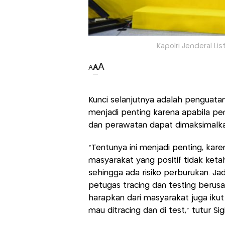
Kapolri Jenderal Lis
A
A
A
Kunci selanjutnya adalah penguatan 
menjadi penting karena apabila p
dan perawatan dapat dimaksimalka
"Tentunya ini menjadi penting, kar
masyarakat yang positif tidak ke
sehingga ada risiko perburukan. Ja
petugas tracing dan testing berus
harapkan dari masyarakat juga iku
mau ditracing dan di test," tutur Sigi