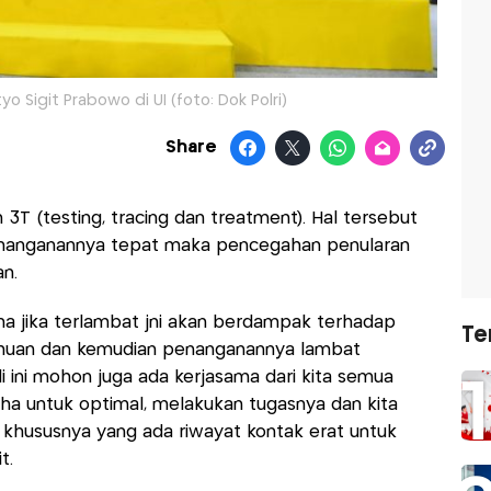
tyo Sigit Prabowo di UI (foto: Dok Polri)
Share
3T (testing, tracing dan treatment). Hal tersebut
enanganannya tepat maka pencegahan penularan
n.
ena jika terlambat jni akan berdampak terhadap
Te
tahuan dan kemudian penanganannya lambat
di ini mohon juga ada kerjasama dari kita semua
aha untuk optimal, melakukan tugasnya dan kita
t khususnya yang ada riwayat kontak erat untuk
t.