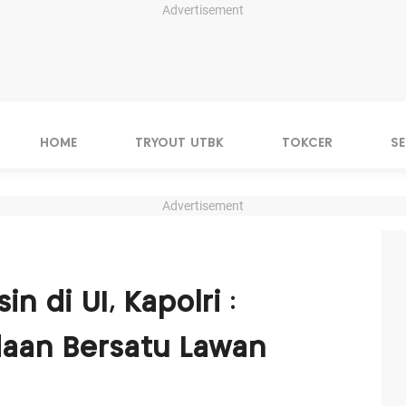
Advertisement
HOME
TRYOUT UTBK
TOKCER
S
Advertisement
in di UI, Kapolri :
daan Bersatu Lawan