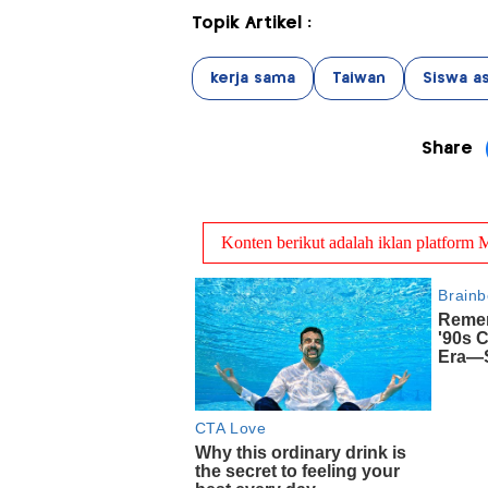
Topik Artikel :
kerja sama
Taiwan
Siswa a
Share