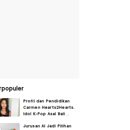
rpopuler
Profil dan Pendidikan
Carmen Hearts2Hearts,
Idol K-Pop Asal Bali
yang Tembus SM
Jurusan AI Jadi Pilihan
Entertainment