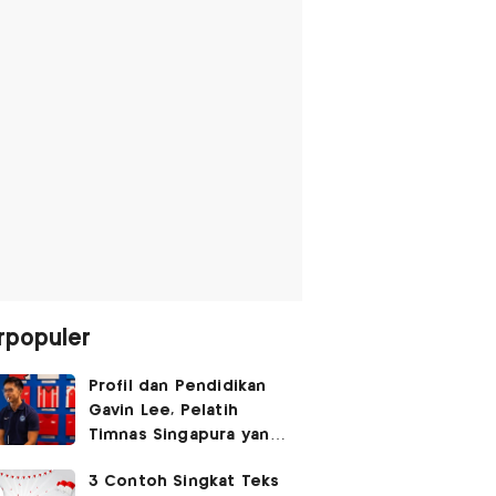
rpopuler
Profil dan Pendidikan
Gavin Lee, Pelatih
Timnas Singapura yang
Masih Muda di Piala AFF
3 Contoh Singkat Teks
2026