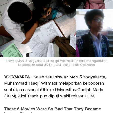
Siswa SMAN 3 Yogyakarta M Tsaqif Wismadi (insert) mengadukan
kebocoran soal UN ke UGM. (Foto: dok. Okezone)
YOGYAKARTA
- Salah satu siswa SMAN 3 Yogyakarta,
Muhammad Tsaqif Wismadi melaporkan kebocoran
soal ujian nasional (UN) ke Universitas Gadjah Mada
(UGM). Aksi Tsaqif pun dipuji wakil rektor UGM.