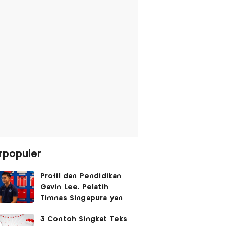
rpopuler
Profil dan Pendidikan
Gavin Lee, Pelatih
Timnas Singapura yang
Masih Muda di Piala AFF
3 Contoh Singkat Teks
2026