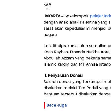
A
A
A
JAKARTA
– Sekelompok
pelajar Ind
dengan anak-anak Palestina yang sa
sarat akan kepedulian ini menjadi 
negara.
Inisiatif diprakarsai oleh sembilan p
Kean Rayhan, Dinanda Nurkhaurora, M
Abdullah Azzam yang bekerja sama
Islamic Kindly, dan MT Annisa Istanb
1. Penyaluran Donasi
Seluruh donasi yang terkumpul me
disalurkan melalui Tim Peduli yan
bantuan tersebut disalurkan denga
Baca Juga: