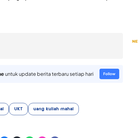
ne
untuk update berita terbaru setiap hari
Follow
al
UKT
uang kuliah mahal