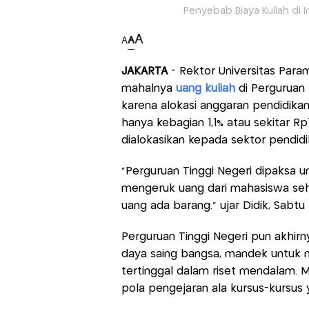
Penyebab Biaya Kuliah di 
A
A
A
JAKARTA
- Rektor Universitas Par
mahalnya
uang kuliah
di Perguruan 
karena alokasi anggaran pendidikan 
hanya kebagian 1,1% atau sekitar Rp
dialokasikan kepada sektor pendidi
“Perguruan Tinggi Negeri dipaksa u
mengeruk uang dari mahasiswa sehin
uang ada barang.” ujar Didik, Sabtu
Perguruan Tinggi Negeri pun akhi
daya saing bangsa, mandek untuk m
tertinggal dalam riset mendalam
pola pengejaran ala kursus-kursus y