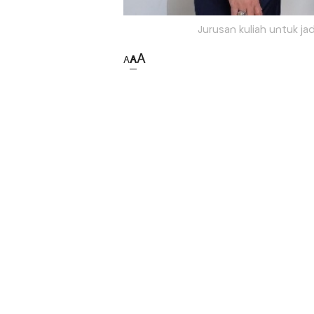
Jurusan kuliah untuk j
A
A
A