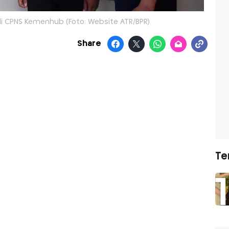
adi CPNS Kemenhub (Foto: Website ATR/BPR)
Share
Te