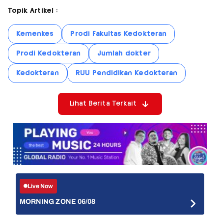
Topik Artikel :
Kemenkes
Prodi Fakultas Kedokteran
Prodi Kedokteran
Jumlah dokter
Kedokteran
RUU Pendidikan Kedokteran
Lihat Berita Terkait
Live Now
MORNING ZONE 06/08