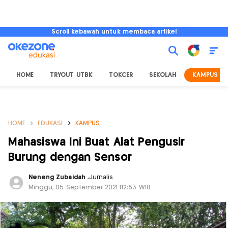
Scroll kebawah untuk membaca artikel
HOME
TRYOUT UTBK
TOKCER
SEKOLAH
KAMPUS
HOME
EDUKASI
KAMPUS
Mahasiswa Ini Buat Alat Pengusir
Burung dengan Sensor
Neneng Zubaidah
,
Jurnalis
Minggu, 05 September 2021 |12:53 WIB