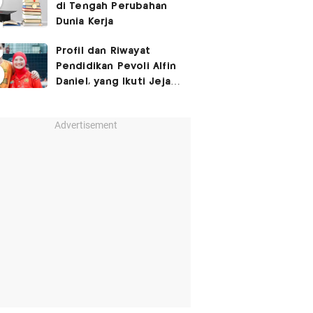
di Tengah Perubahan
Dunia Kerja
Profil dan Riwayat
Pendidikan Pevoli Alfin
Daniel, yang Ikuti Jejak
sang Mama hingga
Pernah Main Bareng di
Advertisement
Proliga