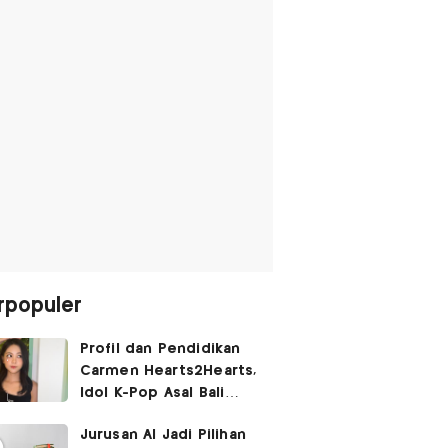
rpopuler
Profil dan Pendidikan
Carmen Hearts2Hearts,
Idol K-Pop Asal Bali
yang Tembus SM
Jurusan AI Jadi Pilihan
Entertainment