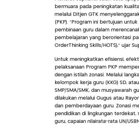
bermuara pada peningkatan kualit
melalui Ditjen GTK menyelenggara
(PKP). “Program ini bertujuan untu
pembinaan guru dalam merencanak
pembelajaran yang berorientasi pad
OrderThinking Skills/HOTS),” ujar Su
Untuk meningkatkan efisiensi, efek
pelaksanaan Program PKP mempert
dengan istilah zonasi. Melalui langk
kelompok kerja guru (KKG) SD, at
SMP/SMA/SMK, dan musyawarah guru
dilakukan melalui Gugus atau Rayo
dan pemberdayaan guru. Zonasi m
pendidikan di lingkungan terdekat, 
guru, capaian nilairata-rata UN/US