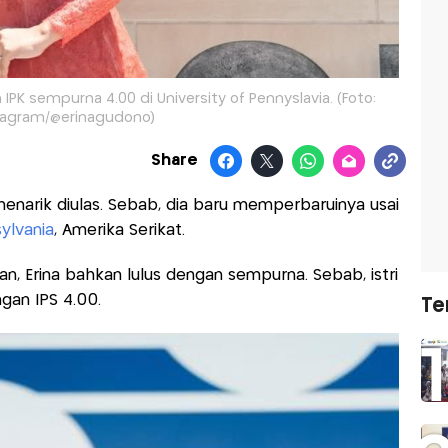
IPK sempurna 4.00 di University of Pennyslavia. (Foto:
tagram/@erinagudono)
Share
enarik diulas. Sebab, dia baru memperbaruinya usai
sylvania
, Amerika Serikat.
, Erina bahkan lulus dengan sempurna. Sebab, istri
gan IPS 4.00.
Te