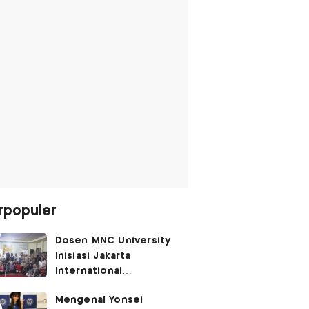
rpopuler
Dosen MNC University
Inisiasi Jakarta
International
Performing Arts
Mengenal Yonsei
Festival 2026, Hidupkan