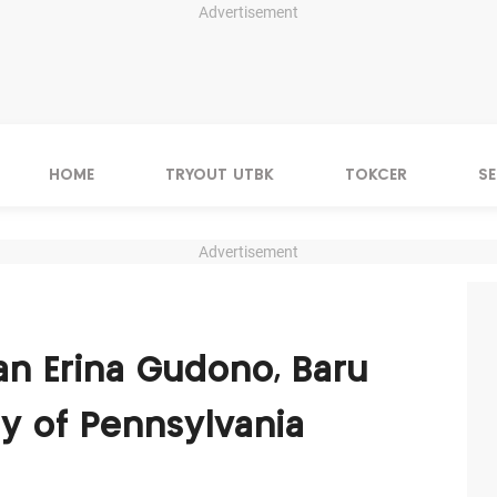
Advertisement
HOME
TRYOUT UTBK
TOKCER
S
Advertisement
an Erina Gudono, Baru
ty of Pennsylvania