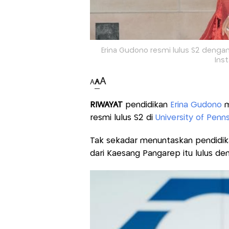
Erina Gudono resmi lulus S2 dengan 
Ins
A
A
A
RIWAYAT
pendidikan
Erina Gudono
m
resmi lulus S2 di
University of Penn
Tak sekadar menuntaskan pendidikan
dari Kaesang Pangarep itu lulus den