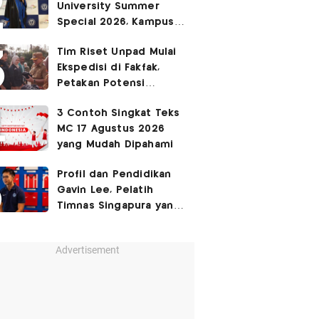
University Summer
Ruang Kota Melalui Seni
Special 2026, Kampus
Pertunjukan
Sabrina Chairunnisa
Tim Riset Unpad Mulai
yang Disebut Netizen
Ekspedisi di Fakfak,
Tak Setara S3 UI
Petakan Potensi
Kawasan Transmigrasi
3 Contoh Singkat Teks
Bomberay–Tomage
MC 17 Agustus 2026
yang Mudah Dipahami
Profil dan Pendidikan
Gavin Lee, Pelatih
Timnas Singapura yang
Masih Muda di Piala AFF
2026
Advertisement