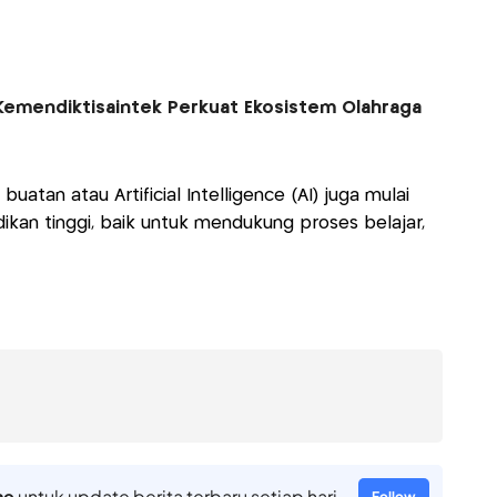
Kemendiktisaintek Perkuat Ekosistem Olahraga
atan atau Artificial Intelligence (AI) juga mulai
kan tinggi, baik untuk mendukung proses belajar,
ne
untuk update berita terbaru setiap hari
Follow