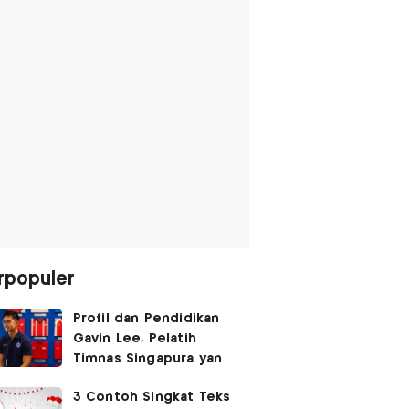
rpopuler
Profil dan Pendidikan
Gavin Lee, Pelatih
Timnas Singapura yang
Masih Muda di Piala AFF
3 Contoh Singkat Teks
2026