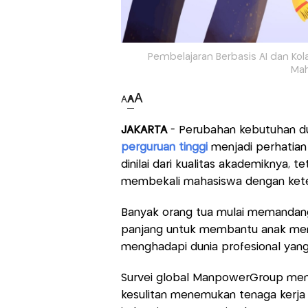
Pembelajaran Berbasis AI dan Kola
Mah
A
A
A
JAKARTA
- Perubahan kebutuhan du
perguruan tinggi
menjadi perhatian 
dinilai dari kualitas akademiknya,
membekali mahasiswa dengan keter
Banyak orang tua mulai memandang 
panjang untuk membantu anak mem
menghadapi dunia profesional yang
Survei global ManpowerGroup men
kesulitan menemukan tenaga kerja