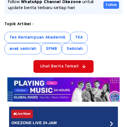
Follow
WhatsApp Channel Okezone
untuk
Follow
update berita terbaru setiap hari
Topik Artikel :
Tes Kemampuan Akademik
TKA
anak sekolah
SPMB
Sekolah
Lihat Berita Terkait
Live Now
OKEZONE LIVE 24 JAM