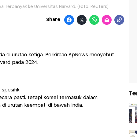
Terbanyak ke Universitas Harvard, (Foto: Reuters)
Share
.
ada di urutan ketiga. Perkiraan ApNews menyebut
rvard pada 2024.
spesifik
Te
cara pasti, tetapi Korsel termasuk dalam
di urutan keempat, di bawah India.