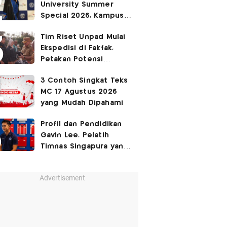
University Summer
Ruang Kota Melalui Seni
Special 2026, Kampus
Pertunjukan
Sabrina Chairunnisa
Tim Riset Unpad Mulai
yang Disebut Netizen
Ekspedisi di Fakfak,
Tak Setara S3 UI
Petakan Potensi
Kawasan Transmigrasi
3 Contoh Singkat Teks
Bomberay–Tomage
MC 17 Agustus 2026
yang Mudah Dipahami
Profil dan Pendidikan
Gavin Lee, Pelatih
Timnas Singapura yang
Masih Muda di Piala AFF
2026
Advertisement