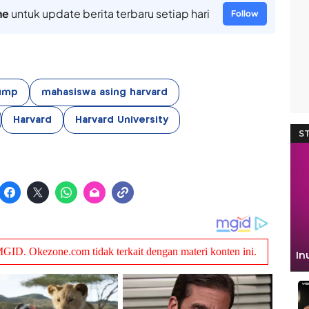
ne
untuk update berita terbaru setiap hari
Follow
ump
mahasiswa asing harvard
Harvard
Harvard University