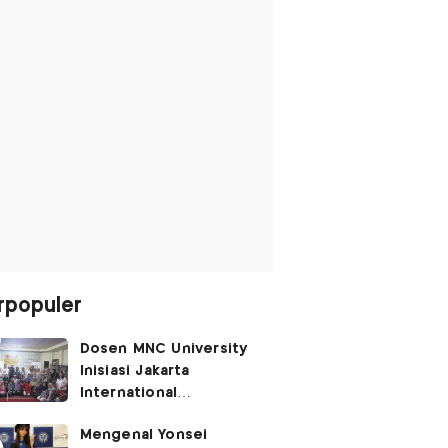
rpopuler
Dosen MNC University
Inisiasi Jakarta
International
Performing Arts
Mengenal Yonsei
Festival 2026, Hidupkan