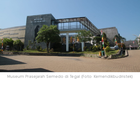
Museum Prasejarah Semedo di Tegal (Foto: Kemendikbudristek)