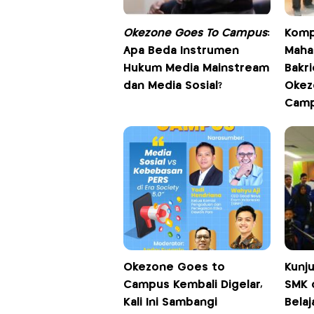
Okezone Goes To Campus
:
Komp
Apa Beda Instrumen
Maha
Hukum Media Mainstream
Bakri
dan Media Sosial?
Okez
Cam
Okezone Goes to
Kunj
Campus Kembali Digelar,
SMK d
Kali Ini Sambangi
Bela