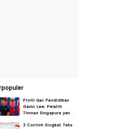
rpopuler
Profil dan Pendidikan
Gavin Lee, Pelatih
Timnas Singapura yang
Masih Muda di Piala AFF
3 Contoh Singkat Teks
2026