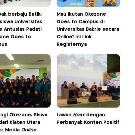
ak berbaju Batik,
Mau Ikutan Okezone
siswa Universitas
Goes to Campus di
e Antusias Padati
Universitas Bakrie secara
one Goes to
Online? Ini Link
pus
Registernya
ungi Okezone, Siswa
Lawan
Hoax
dengan
ari Klaten Utara
Perbanyak Konten Positif
jar Media
Online