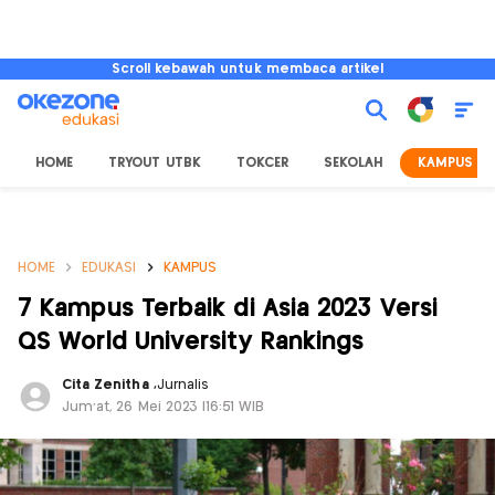
Scroll kebawah untuk membaca artikel
HOME
TRYOUT UTBK
TOKCER
SEKOLAH
KAMPUS
HOME
EDUKASI
KAMPUS
7 Kampus Terbaik di Asia 2023 Versi
QS World University Rankings
Cita Zenitha
,
Jurnalis
Jum'at, 26 Mei 2023 |16:51 WIB