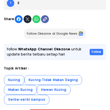
1
2
Share
Follow Okezone di Google News
Follow
WhatsApp Channel Okezone
untuk
Follow
update berita terbaru setiap hari
Topik Artikel :
Kucing
Kucing Tidak Makan Daging
Makan Kucing
Hewan Kucing
Serba-serbi kampus