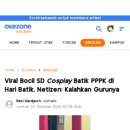
Scroll kebawah untuk membaca artikel
HOME
TRYOUT UTBK
TOKCER
SEKOLAH
KAMPUS
HOME
EDUKASI
SEKOLAH
Viral Bocil SD
Cosplay
Batik PPPK di
Hari Batik, Netizen: Kalahkan Gurunya
Rani Hardjanti
,
Jurnalis
Jum'at, 03 Oktober 2025 |07:05 WIB